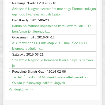
Nemanja Nikolic
/
2017-08-18
Sziasztok! Nagyon szeretném már,hogy Farmos induljon
egy focipálya felújitási pályázaton!...
Bíró Károly
/
2017-06-23
Kandó Kálmánhoz kapcsolódó kerek évfordulók 2017-
ben A már jól átgondolt,...
Groszmann Lili
/
2016-04-16
3. Groszmann Lili Emléknap 2016. május 22-én 17
kilométert sétálunk...
Sztárok
/
2015-06-21
Sziasztok! Nagyon jó farmoson lakni a pálya is nagyon
jó...
Poczokné Blanár Gabr
/
2014-02-06
Tisztelt Érdeklődők! Mindenkit szeretettel várunk az
Óvoda jótékonysági báljára. Jegyek...
Vendégkönyv >>