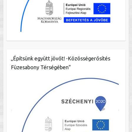
„Építsünk együtt jövőt! -Közösségerősítés
Füzesabony Térségében”