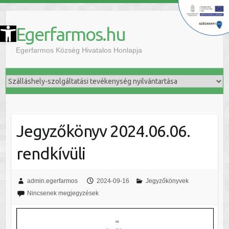
szköztár megnyitása
Egerfarmos.hu
Egerfarmos Község Hivatalos Honlapja
Jegyzőkönyv 2024.06.06.
rendkívüli
admin.egerfarmos
2024-09-16
Jegyzőkönyvek
Nincsenek megjegyzések