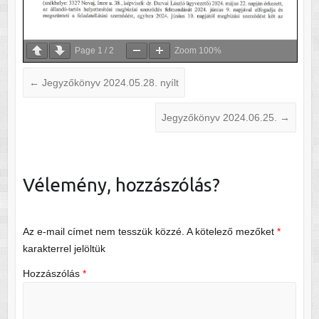
Page
1
/
2
Zoom
100%
←
Jegyzőkönyv 2024.05.28. nyílt
Jegyzőkönyv 2024.06.25.
→
Vélemény, hozzászólás?
Az e-mail címet nem tesszük közzé.
A kötelező mezőket
*
karakterrel jelöltük
Hozzászólás
*