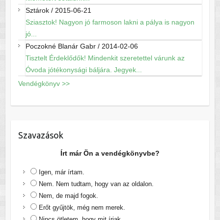
Sztárok
/
2015-06-21
Sziasztok! Nagyon jó farmoson lakni a pálya is nagyon
jó...
Poczokné Blanár Gabr
/
2014-02-06
Tisztelt Érdeklődők! Mindenkit szeretettel várunk az
Óvoda jótékonysági báljára. Jegyek...
Vendégkönyv >>
Szavazások
Írt már Ön a vendégkönyvbe?
Igen, már írtam.
Nem. Nem tudtam, hogy van az oldalon.
Nem, de majd fogok.
Erőt gyűjtök, még nem merek.
Nincs ötletem, hogy mit írjak.