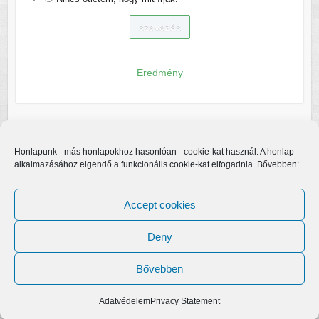
Eredmény
Honlapunk - más honlapokhoz hasonlóan - cookie-kat használ. A honlap
alkalmazásához elgendő a funkcionális cookie-kat elfogadnia. Bővebben:
Accept cookies
Deny
Bővebben
Copyright © 2026
Egerfarmos.hu
. A sablont készítette:
Colorlib
Működteti:
WordPress
Adatvédelem
Privacy Statement