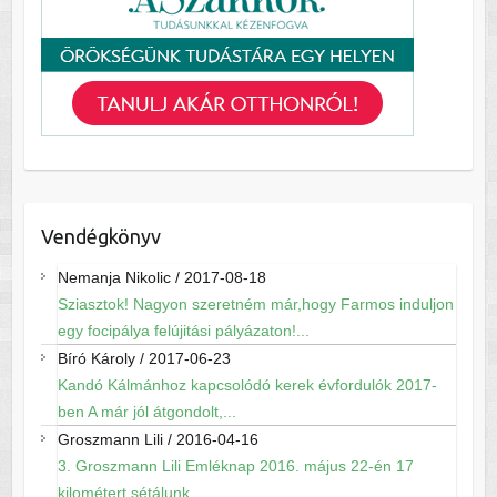
Vendégkönyv
Nemanja Nikolic
/
2017-08-18
Sziasztok! Nagyon szeretném már,hogy Farmos induljon
egy focipálya felújitási pályázaton!...
Bíró Károly
/
2017-06-23
Kandó Kálmánhoz kapcsolódó kerek évfordulók 2017-
ben A már jól átgondolt,...
Groszmann Lili
/
2016-04-16
3. Groszmann Lili Emléknap 2016. május 22-én 17
kilométert sétálunk...