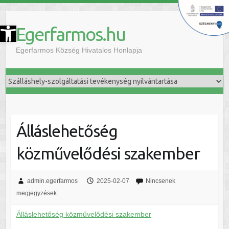
szköztár megnyitása
Egerfarmos.hu
Egerfarmos Község Hivatalos Honlapja
Álláslehetőség
közművelődési szakember
admin.egerfarmos
2025-02-07
Nincsenek
megjegyzések
Álláslehetőség közművelődési szakember