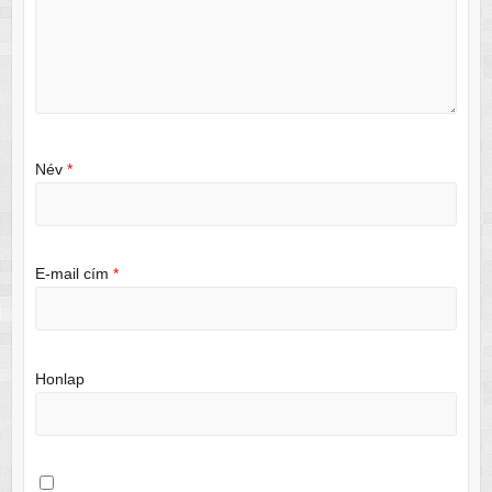
Név
*
E-mail cím
*
Honlap