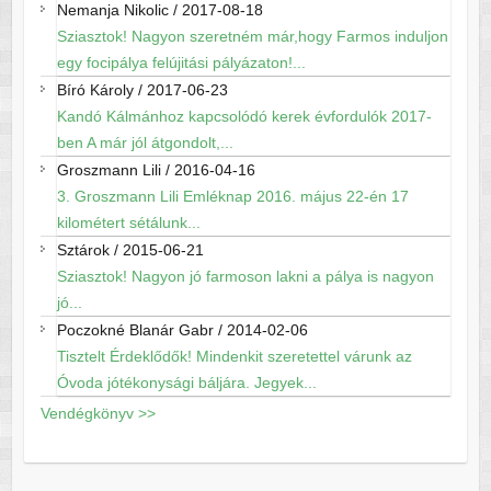
Nemanja Nikolic
/
2017-08-18
Sziasztok! Nagyon szeretném már,hogy Farmos induljon
egy focipálya felújitási pályázaton!...
Bíró Károly
/
2017-06-23
Kandó Kálmánhoz kapcsolódó kerek évfordulók 2017-
ben A már jól átgondolt,...
Groszmann Lili
/
2016-04-16
3. Groszmann Lili Emléknap 2016. május 22-én 17
kilométert sétálunk...
Sztárok
/
2015-06-21
Sziasztok! Nagyon jó farmoson lakni a pálya is nagyon
jó...
Poczokné Blanár Gabr
/
2014-02-06
Tisztelt Érdeklődők! Mindenkit szeretettel várunk az
Óvoda jótékonysági báljára. Jegyek...
Vendégkönyv >>