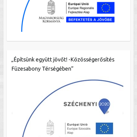
„Építsünk együtt jövőt! -Közösségerősítés
Füzesabony Térségében”