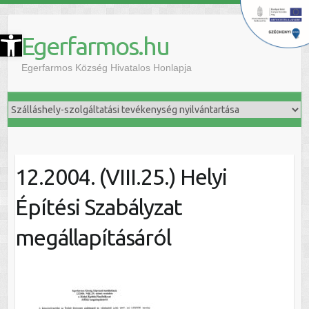
szköztár megnyitása
Egerfarmos.hu
Egerfarmos Község Hivatalos Honlapja
12.2004. (VIII.25.) Helyi
Építési Szabályzat
megállapításáról