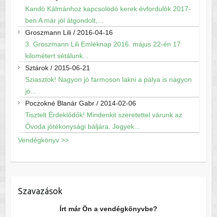
Kandó Kálmánhoz kapcsolódó kerek évfordulók 2017-
ben A már jól átgondolt,...
Groszmann Lili
/
2016-04-16
3. Groszmann Lili Emléknap 2016. május 22-én 17
kilométert sétálunk...
Sztárok
/
2015-06-21
Sziasztok! Nagyon jó farmoson lakni a pálya is nagyon
jó...
Poczokné Blanár Gabr
/
2014-02-06
Tisztelt Érdeklődők! Mindenkit szeretettel várunk az
Óvoda jótékonysági báljára. Jegyek...
Vendégkönyv >>
Szavazások
Írt már Ön a vendégkönyvbe?