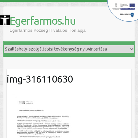
szköztár megnyitása
Egerfarmos.hu
Egerfarmos Község Hivatalos Honlapja
img-316110630