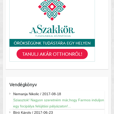
Vendégkönyv
Nemanja Nikolic
/
2017-08-18
Sziasztok! Nagyon szeretném már,hogy Farmos induljon
egy focipálya felújitási pályázaton!...
Bíró Károly
/
2017-06-23