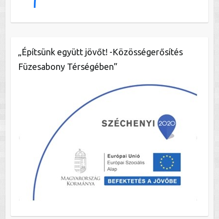
„Építsünk együtt jövőt! -Közösségerősítés
Füzesabony Térségében”