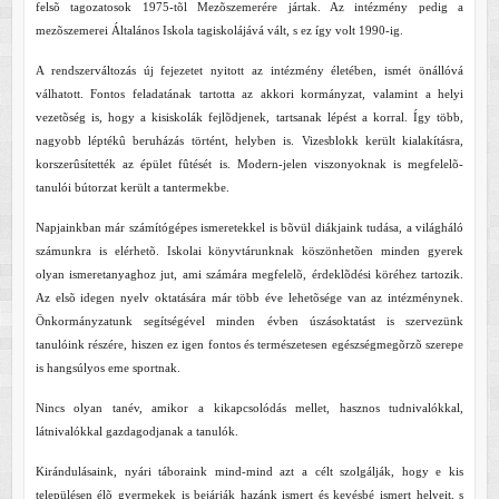
felsõ tagozatosok 1975-tõl Mezõszemerére jártak. Az intézmény pedig a
mezõszemerei Általános Iskola tagiskolájává vált, s ez így volt 1990-ig.
A rendszerváltozás új fejezetet nyitott az intézmény életében, ismét önállóvá
válhatott. Fontos feladatának tartotta az akkori kormányzat, valamint a helyi
vezetõség is, hogy a kisiskolák fejlõdjenek, tartsanak lépést a korral. Így több,
nagyobb léptékû beruházás történt, helyben is. Vizesblokk került kialakításra,
korszerûsítették az épület fûtését is. Modern-jelen viszonyoknak is megfelelõ-
tanulói bútorzat került a tantermekbe.
Napjainkban már számítógépes ismeretekkel is bõvül diákjaink tudása, a világháló
számunkra is elérhetõ. Iskolai könyvtárunknak köszönhetõen minden gyerek
olyan ismeretanyaghoz jut, ami számára megfelelõ, érdeklõdési köréhez tartozik.
Az elsõ idegen nyelv oktatására már több éve lehetõsége van az intézménynek.
Önkormányzatunk segítségével minden évben úszásoktatást is szervezünk
tanulóink részére, hiszen ez igen fontos és természetesen egészségmegõrzõ szerepe
is hangsúlyos eme sportnak.
Nincs olyan tanév, amikor a kikapcsolódás mellet, hasznos tudnivalókkal,
látnivalókkal gazdagodjanak a tanulók.
Kirándulásaink, nyári táboraink mind-mind azt a célt szolgálják, hogy e kis
településen élõ gyermekek is bejárják hazánk ismert és kevésbé ismert helyeit, s