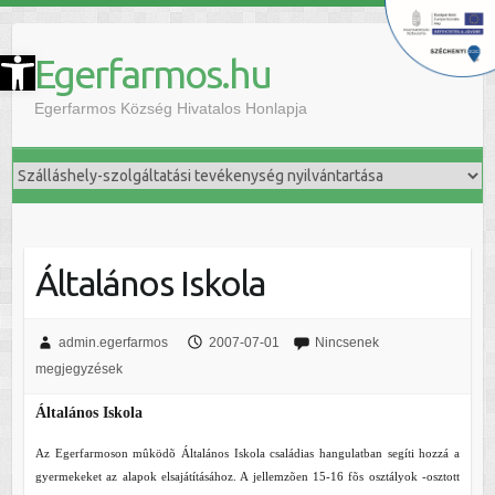
szköztár megnyitása
Egerfarmos.hu
Egerfarmos Község Hivatalos Honlapja
Általános Iskola
admin.egerfarmos
2007-07-01
Nincsenek
megjegyzések
Általános Iskola
Az Egerfarmoson mûködõ Általános Iskola családias hangulatban segíti hozzá a
gyermekeket az alapok elsajátításához. A jellemzõen 15-16 fõs osztályok -osztott