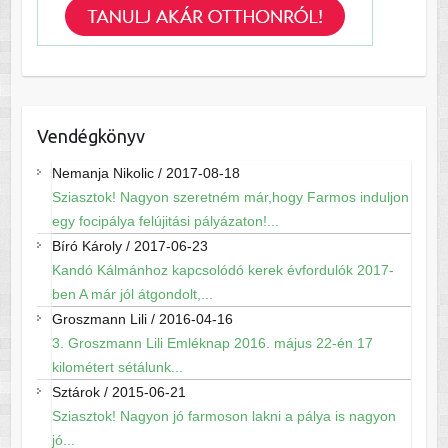
Vendégkönyv
Nemanja Nikolic
/
2017-08-18
Sziasztok! Nagyon szeretném már,hogy Farmos induljon
egy focipálya felújitási pályázaton!...
Bíró Károly
/
2017-06-23
Kandó Kálmánhoz kapcsolódó kerek évfordulók 2017-
ben A már jól átgondolt,...
Groszmann Lili
/
2016-04-16
3. Groszmann Lili Emléknap 2016. május 22-én 17
kilométert sétálunk...
Sztárok
/
2015-06-21
Sziasztok! Nagyon jó farmoson lakni a pálya is nagyon
jó...