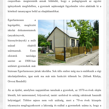
csoportban- megteremtik annak feltételét, hogy a pedagógusok az egyéni
igényeknek megfelelõen, a gyermek sajátosságát figyelembe véve alakítsák ki a
kötelezõ tananyagon belül az elsajátítandókat.
Egerfarmoson a
legrégebbi, megõrzött
iskolai dokumentumok
(anyakönyvek,
bizonyítványok) a múlt
század elejérõl
származnak. Ezen
okiratok tanúsága
szerint az 1908-ban
született gyermekek már
biztosan Egerfarmoson jártak iskolába. Sok idõs ember még ma is emlékszik a régi
iskolaépületekre, igaz ezek ma már más funkciót töltenek be. (Idõsek Klubja,
Orvosi Rendelõ)
Az az épület, amelyben napjainkban tanulnak a gyerekek, az 1970-es évek elején
létesült, két tanteremmel, folyosóval, tanári szobával és sokáig raktárnak használt
helyiséggel. Többre sajnos nem volt szükség, mert a '70-es évek közepén
olyannyira megfogyatkozott a lakosság és ezáltal a gyermekek száma is, hogy a