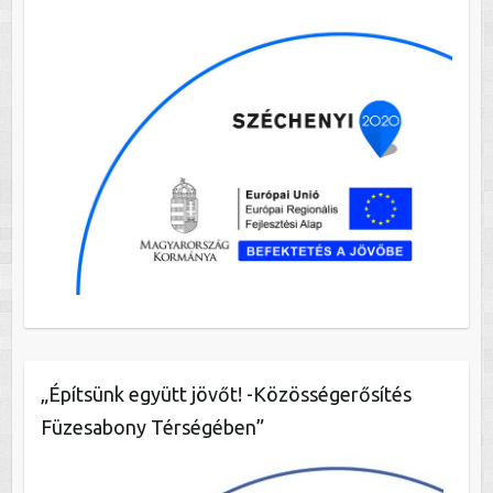
„Építsünk együtt jövőt! -Közösségerősítés
Füzesabony Térségében”