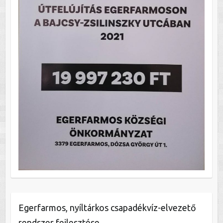
Egerfarmos, nyíltárkos csapadékvíz-elvezető
rendszer fejlesztése