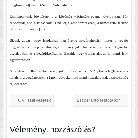
megismerkedjenek a fõváros látnivalóival is.
Eszközparkunk bõvítésére, s a közösség erõsítésére évente jótékonysági bált
rendezünk, ahol a közös munka mellet, a közös szórakozás, a nemes célra történõ
adakozás is szerepet játszik.
Bízunk abban, hogy iskolánkat még évekig megõrizhessük, hiszen a végzõs
negyedikesek szép eredménnyel bizonyítják tudásukat a felsõ tagozatos
osztályokban és a középiskolában is. Hisszük, hogy e tudás alapját mi raktuk le itt
Egerfarmoson.
Az oktatás mellett fontos szerep jut a nevelésnek is. A Napközis foglalkozások
tartalma, a beszélgetések, a finom ebédek, mind-mind hozzájárulnak a személyiség
fejlõdéséhez.
←
Civil szervezetek
Eszperantó festõtábor
→
Vélemény, hozzászólás?