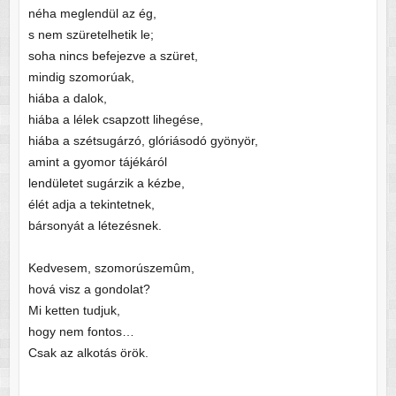
néha meglendül az ég,
s nem szüretelhetik le;
soha nincs befejezve a szüret,
mindig szomorúak,
hiába a dalok,
hiába a lélek csapzott lihegése,
hiába a szétsugárzó, glóriásodó gyönyör,
amint a gyomor tájékáról
lendületet sugárzik a kézbe,
élét adja a tekintetnek,
bársonyát a létezésnek.
Kedvesem, szomorúszemûm,
hová visz a gondolat?
Mi ketten tudjuk,
hogy nem fontos…
Csak az alkotás örök.