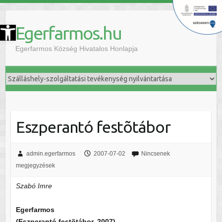
szköztár megnyitása
Egerfarmos.hu
Egerfarmos Község Hivatalos Honlapja
Eszperantó festõtábor
admin.egerfarmos
2007-07-02
Nincsenek
megjegyzések
Szabó Imre
Egerfarmos
(Eszperantó festõtábor, 2007)