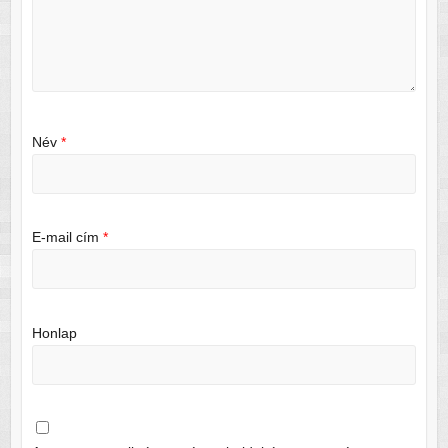
Név
*
E-mail cím
*
Honlap