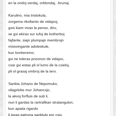
en la ondoj verdaj, orblondaj, -brunaj.
Karulino, mia tristokula,
zorgema rikoltanto de vidajxoj,
gxis kiam vivas la penso, diru,
se gxi ekiras sur tufoj de kotherboj
fajfante, siajn plumpajn membrojn
missvingante adoleskule,
kun konkeremo;
gxi ne toleras prizonon de vidajxo,
cxar gxi estas pli ol lumo de la cxieloj,
pli ol grasaj ombroj de la tero.
Sankta Johano de Nepomuko,
vilagxloke mur Johancxjo,
la akvoj forfluis de sub li,
nun li gardas la rartrafikan stratangulon,
kun apatia rigardo
li igxas patrona sanktulo por cxiu,