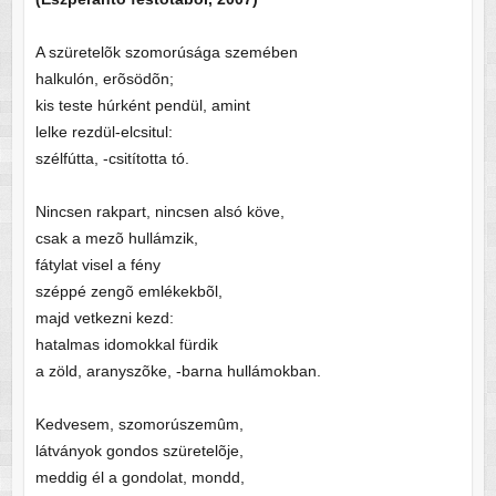
A szüretelõk szomorúsága szemében
halkulón, erõsödõn;
kis teste húrként pendül, amint
lelke rezdül-elcsitul:
szélfútta, -csitította tó.
Nincsen rakpart, nincsen alsó köve,
csak a mezõ hullámzik,
fátylat visel a fény
széppé zengõ emlékekbõl,
majd vetkezni kezd:
hatalmas idomokkal fürdik
a zöld, aranyszõke, -barna hullámokban.
Kedvesem, szomorúszemûm,
látványok gondos szüretelõje,
meddig él a gondolat, mondd,