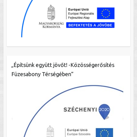
„Építsünk együtt jövőt! -Közösségerősítés
Füzesabony Térségében”