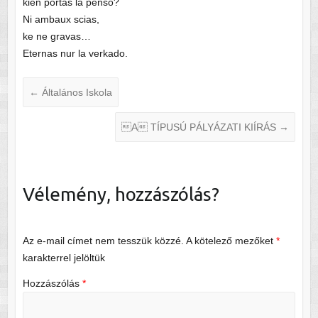
kien portas la penso?
Ni ambaux scias,
ke ne gravas…
Eternas nur la verkado.
←
Általános Iskola
A TÍPUSÚ PÁLYÁZATI KIÍRÁS
→
Vélemény, hozzászólás?
Az e-mail címet nem tesszük közzé.
A kötelező mezőket
*
karakterrel jelöltük
Hozzászólás
*