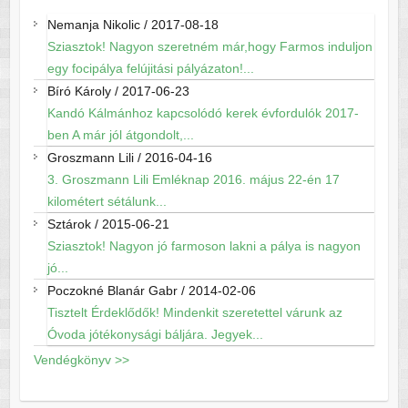
Nemanja Nikolic
/
2017-08-18
Sziasztok! Nagyon szeretném már,hogy Farmos induljon
egy focipálya felújitási pályázaton!...
Bíró Károly
/
2017-06-23
Kandó Kálmánhoz kapcsolódó kerek évfordulók 2017-
ben A már jól átgondolt,...
Groszmann Lili
/
2016-04-16
3. Groszmann Lili Emléknap 2016. május 22-én 17
kilométert sétálunk...
Sztárok
/
2015-06-21
Sziasztok! Nagyon jó farmoson lakni a pálya is nagyon
jó...
Poczokné Blanár Gabr
/
2014-02-06
Tisztelt Érdeklődők! Mindenkit szeretettel várunk az
Óvoda jótékonysági báljára. Jegyek...
Vendégkönyv >>