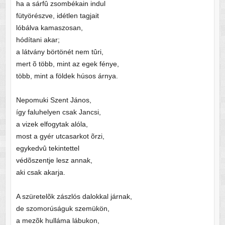
ha a sárfû zsombékain indul
fütyörészve, idétlen tagjait
lóbálva kamaszosan,
hódítani akar;
a látvány börtönét nem tûri,
mert õ több, mint az egek fénye,
több, mint a földek húsos árnya.
Nepomuki Szent János,
így faluhelyen csak Jancsi,
a vizek elfogytak alóla,
most a gyér utcasarkot õrzi,
egykedvû tekintettel
védõszentje lesz annak,
aki csak akarja.
A szüretelõk zászlós dalokkal járnak,
de szomorúságuk szemükön,
a mezõk hulláma lábukon,