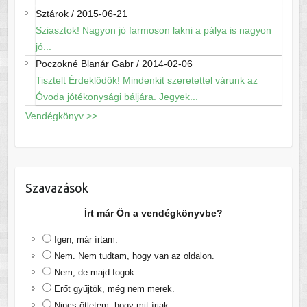
Sztárok
/
2015-06-21
Sziasztok! Nagyon jó farmoson lakni a pálya is nagyon
jó...
Poczokné Blanár Gabr
/
2014-02-06
Tisztelt Érdeklődők! Mindenkit szeretettel várunk az
Óvoda jótékonysági báljára. Jegyek...
Vendégkönyv >>
Szavazások
Írt már Ön a vendégkönyvbe?
Igen, már írtam.
Nem. Nem tudtam, hogy van az oldalon.
Nem, de majd fogok.
Erőt gyűjtök, még nem merek.
Nincs ötletem, hogy mit írjak.