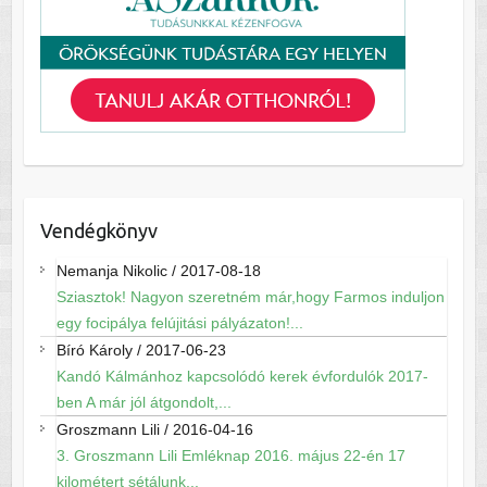
Vendégkönyv
Nemanja Nikolic
/
2017-08-18
Sziasztok! Nagyon szeretném már,hogy Farmos induljon
egy focipálya felújitási pályázaton!...
Bíró Károly
/
2017-06-23
Kandó Kálmánhoz kapcsolódó kerek évfordulók 2017-
ben A már jól átgondolt,...
Groszmann Lili
/
2016-04-16
3. Groszmann Lili Emléknap 2016. május 22-én 17
kilométert sétálunk...