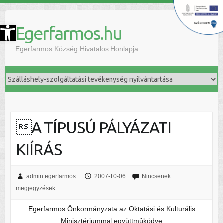
szköztár megnyitása
Egerfarmos.hu
Egerfarmos Község Hivatalos Honlapja
A TÍPUSÚ PÁLYÁZATI
KIÍRÁS
admin.egerfarmos
2007-10-06
Nincsenek
megjegyzések
Egerfarmos Önkormányzata az Oktatási és Kulturális
Minisztériummal együttmûködve