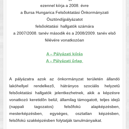
ezennel kiírja a 2008. évre
a Bursa Hungarica Felsõoktatási Önkormányzati
Ösztöndíjpályázatot
felsõoktatási hallgatók számára
a 2007/2008. tanév második és a 2008/2009. tanév elsõ
félévére vonatkozóan
A – Pályázati kiírás
A – Pályázati ûrlap
A pályázatra azok az önkormányzat területén állandó
lakóhellyel rendelkezõ, hátrányos szociális helyzetû
felsõoktatási hallgatók jelentkezhetnek, akik a képzésre
vonatkozó keretidõn belül, államilag támogatott, teljes idejû
(nappali tagozatos) felsõfokú alapképzésben,
mesterképzésben, egységes, osztatlan képzésben,
felsõfokú szakképzésben folytatják tanulmányaikat.