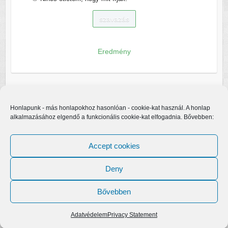
Eredmény
Honlapunk - más honlapokhoz hasonlóan - cookie-kat használ. A honlap
alkalmazásához elgendő a funkcionális cookie-kat elfogadnia. Bővebben:
Accept cookies
Deny
Bővebben
Copyright © 2026
Egerfarmos.hu
. A sablont készítette:
Colorlib
Működteti:
WordPress
Adatvédelem
Privacy Statement