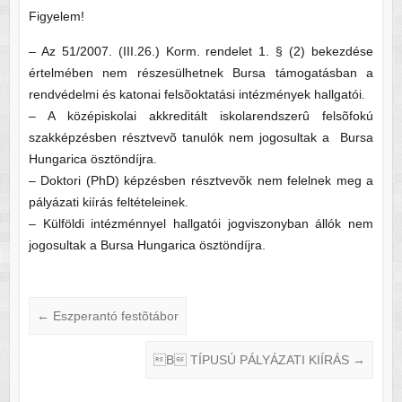
Figyelem!
– Az 51/2007. (III.26.) Korm. rendelet 1. § (2) bekezdése
értelmében nem részesülhetnek Bursa támogatásban a
rendvédelmi és katonai felsõoktatási intézmények hallgatói.
– A középiskolai akkreditált iskolarendszerû felsõfokú
szakképzésben résztvevõ tanulók nem jogosultak a Bursa
Hungarica ösztöndíjra.
– Doktori (PhD) képzésben résztvevõk nem felelnek meg a
pályázati kiírás feltételeinek.
– Külföldi intézménnyel hallgatói jogviszonyban állók nem
jogosultak a Bursa Hungarica ösztöndíjra.
←
Eszperantó festõtábor
B TÍPUSÚ PÁLYÁZATI KIÍRÁS
→