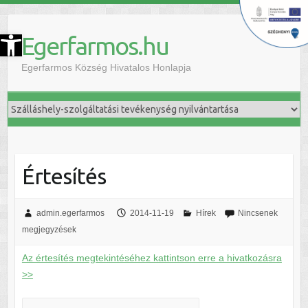
szköztár megnyitása
Egerfarmos.hu
Egerfarmos Község Hivatalos Honlapja
Értesítés
admin.egerfarmos
2014-11-19
Hírek
Nincsenek
megjegyzések
Az értesítés megtekintéséhez kattintson erre a hivatkozásra
>>