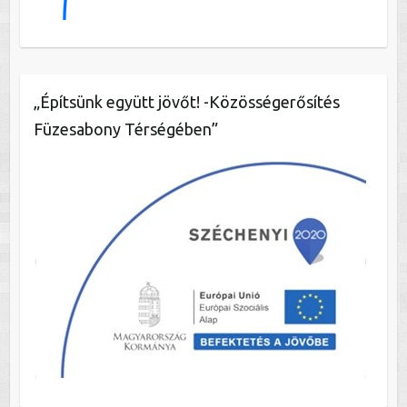
„Építsünk együtt jövőt! -Közösségerősítés
Füzesabony Térségében”