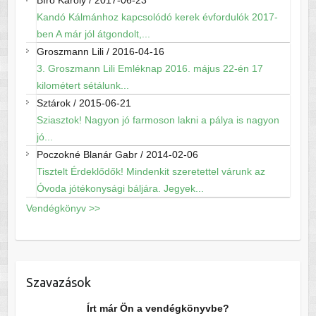
Bíró Károly
/
2017-06-23
Kandó Kálmánhoz kapcsolódó kerek évfordulók 2017-
ben A már jól átgondolt,...
Groszmann Lili
/
2016-04-16
3. Groszmann Lili Emléknap 2016. május 22-én 17
kilométert sétálunk...
Sztárok
/
2015-06-21
Sziasztok! Nagyon jó farmoson lakni a pálya is nagyon
jó...
Poczokné Blanár Gabr
/
2014-02-06
Tisztelt Érdeklődők! Mindenkit szeretettel várunk az
Óvoda jótékonysági báljára. Jegyek...
Vendégkönyv >>
Szavazások
Írt már Ön a vendégkönyvbe?