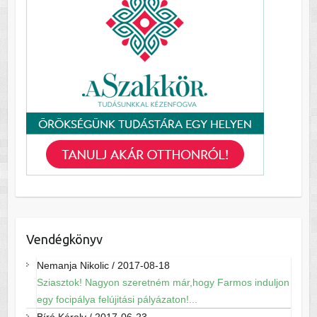
Vendégkönyv
Nemanja Nikolic
/
2017-08-18
Sziasztok! Nagyon szeretném már,hogy Farmos induljon
egy focipálya felújitási pályázaton!...